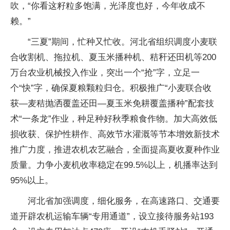
吹，“你看这籽粒多饱满，光泽度也好，今年收成不
赖。”
“三夏”期间，忙种又忙收。河北省组织调度小麦联
合收割机、拖拉机、夏玉米播种机、秸秆还田机等200
万台农业机械投入作业，突出一个“抢”字，立足一
个“快”字，确保夏粮颗粒归仓。积极推广“小麦联合收
获—麦秸抛洒覆盖还田—夏玉米免耕覆盖播种”配套技
术“一条龙”作业，种足种好秋季粮食作物。加大高效低
损收获、保护性耕作、高效节水灌溉等节本增效新技术
推广力度，推进农机农艺融合，全面提高夏收夏种作业
质量。力争小麦机收率稳定在99.5%以上，机播率达到
95%以上。
河北省加强调度，细化服务，在高速路口、交通要
道开辟农机运输车辆“专用通道”，设立接待服务站193