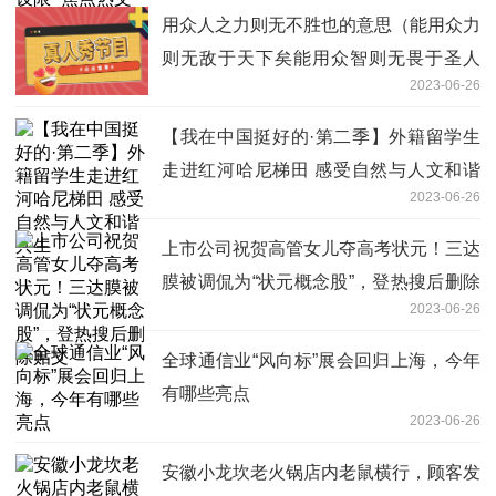
用众人之力则无不胜也的意思（能用众力
则无敌于天下矣能用众智则无畏于圣人
2023-06-26
矣）
【我在中国挺好的·第二季】外籍留学生
走进红河哈尼梯田 感受自然与人文和谐
2023-06-26
共生
上市公司祝贺高管女儿夺高考状元！三达
膜被调侃为“状元概念股”，登热搜后删除
2023-06-26
贴文
全球通信业“风向标”展会回归上海，今年
有哪些亮点
2023-06-26
安徽小龙坎老火锅店内老鼠横行，顾客发