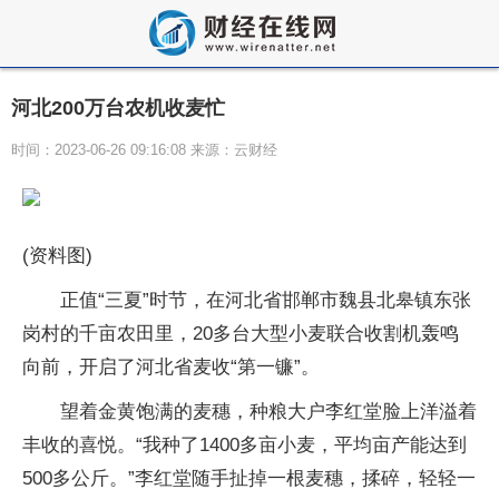
河北200万台农机收麦忙
时间：2023-06-26 09:16:08 来源：云财经
(资料图)
正值“三夏”时节，在河北省邯郸市魏县北皋镇东张
岗村的千亩农田里，20多台大型小麦联合收割机轰鸣
向前，开启了河北省麦收“第一镰”。
望着金黄饱满的麦穗，种粮大户李红堂脸上洋溢着
丰收的喜悦。“我种了1400多亩小麦，平均亩产能达到
500多公斤。”李红堂随手扯掉一根麦穗，揉碎，轻轻一