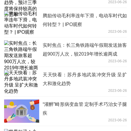
2023-06-26
率
腾励传动毛利率连年下滑，电动车时代如
何转型？ | IPO观察
2023-06-26
实时焦点：长三角铁路端午假期发送旅客
超900万人次，较2019年增长逾两成
2023-06-26
天天快看：苏丹多地武装冲突升级 呈扩
大和激化趋势
2023-06-26
“灌醉”畸形病变血管 定制手术巧治女子腿
疾
2023-06-26