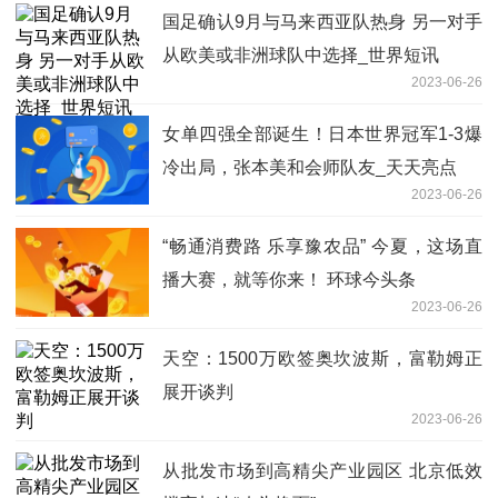
国足确认9月与马来西亚队热身 另一对手
从欧美或非洲球队中选择_世界短讯
2023-06-26
女单四强全部诞生！日本世界冠军1-3爆
冷出局，张本美和会师队友_天天亮点
2023-06-26
“畅通消费路 乐享豫农品” 今夏，这场直
播大赛，就等你来！ 环球今头条
2023-06-26
天空：1500万欧签奥坎波斯，富勒姆正
展开谈判
2023-06-26
从批发市场到高精尖产业园区 北京低效