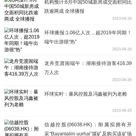
机构预计:6月中国50城新房成交面积同比
跌逾两成 全球播报
2023-06-26
环球播报:1.06亿人次，超2019年同期！
端午出游很“热”
2023-06-26
龙舟竞渡闹端午：湖南接待游客416.39
万人次
2023-06-26
环球实时：暴风控股及冯鑫被列为老赖
2023-06-26
信越控股(06038.HK)：附属拟拥有开
采“Bayantaliin uurhai”煤矿及购买该矿场