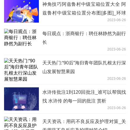
神角技巧阿兹鲁村中级宝箱位置大全 阿
兹鲁村中级宝箱位置分布图[多图]_环球
2023-06-26
最资讯
每日观点：浙商银行：聘任林静然为副行
长
2023-06-26
天天热门:“90后”海归青年团队扎根太行深
山发展智慧果园
2023-06-26
水浒传批注1到120回批注_谁可以帮我找
找 水浒传 的每一回的批注 赏析
2023-06-26
天天资讯：用药不良反应及护理对策_关