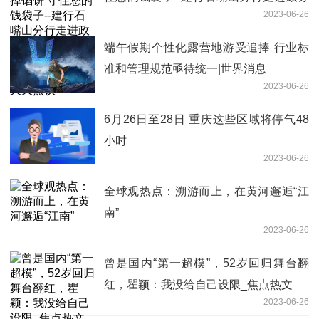
2023-06-26
大厅开展金融知识教育活动 焦点播报|当
前滚动 天天热议
端午假期个性化露营地游受追捧 行业标
准和管理规范亟待统一|世界消息
2023-06-26
6月26日至28日 重庆这些区域将停气48
小时
2023-06-26
全球观热点：溯游而上，在黄河邂逅“江
南”
2023-06-26
曾是国内“第一超模”，52岁回归舞台翻
红，瞿颖：我没给自己设限_焦点热文
2023-06-26