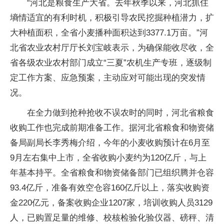
“河北是粮食生产大省。去年秋季以来，河北抓住
墒情适宜的有利时机，积极引导农民挖掘种植潜力，扩
大种植面积，全省小麦播种面积达到3377.1万亩。”河
北省农业农村厅厅长刘宝岐表示，为确保能收尽收，全
省各级农业农村部门成立“三夏”农机生产专班，逐级制
定工作方案、应急预案，主动应对可能出现的突发情
况。
在全力做到抢种抢收不误农时的同时，河北省粮食
收购工作也完成前期准备工作。据河北省粮食和物资储
备局副局长李秀梅介绍，今年的小麦收购预计在6月至
9月左右集中上市，全省收购小麦约为120亿斤，与上
年基本持平。全省粮食和物资储备部门已组织腾并仓容
93.4亿斤，准备有效空仓容160亿斤以上，落实收购资
金220亿元，备案收购企业1207家，培训收购人员3129
人，已购置足量的维修、校核检验化验仪器、磅秤、清