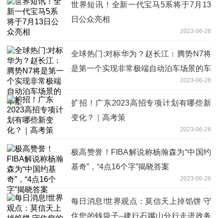
世界短讯！全新一代宝马5系将于7月13
日公众亮相
2023-06-26
全球热门:对标华为？赵长江：腾势N7将
是第一个实现非常极端自动泊车场景的车
2023-06-26
型
扩招！广东2023高招专项计划有哪些新
变化？｜高考策
2023-06-26
极高赞誉！FIBA解说称杨瀚森为“中国约
基奇”，“4点16个字”揭晓答案
2023-06-26
每日消息!世界观点：莫信天上掉馅饼 守
住您的钱袋子--建行石嘴山分行走进政务