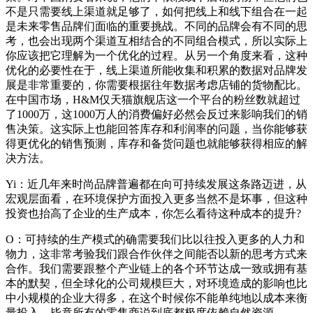
不是只需要线上渠道就足够了，如何把线上和线下组合在一起
是未来零售品牌们面临的重要挑战。不同的品牌会有不同的思
考，也会出现两个渠道互相结合的不同组合模式，所以实际上
你应该把它理解为一个优化的过程。从另一个角度来看，这种
优化的必要性在于，线上渠道所能收集和积累的数据对品牌发
展是非常重要的，你需要根据往年数据考虑店铺的货物配比。
在中国市场，H&M仅天猫旗舰店这一个平台的粉丝数就超过
了1000万，这1000万人的消费偏好必然会反过来影响我们的销
售决策。这实际上也能回答库存和利润率的问题，当你能够获
得更优化的销售预测，库存和备货问题也就能够获得相应的解
决方法。
Yi：近几年来时尚品牌普遍都在向可持续发展这条路迈进，从
宏观层面看，在环境保护方面投入更多当然不是坏事，但这种
投资也抬高了企业的生产成本，你怎么看待这种成本的提升?
O：可持续的生产模式的确需要我们比以往投入更多的人力和
物力，这非常考验我们跟合作伙伴之间能否以新的思考方式来
合作。我们需要跟整个产业链上的各个环节达成一致或拥有基
本的默契，但全球化的公司规模巨大，对环境造成的影响也比
中小规模的企业大得多，在这个时候你不能单纯地以成本来衡
量投入。毕竟所有的零售商说到底都极度依赖自然资源。