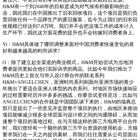
H&M有一个到2040年的目标是成为对气候有积极影响的企
业，因此我们在中国推出了旧衣回收项目，这个项目是我们负
责回收任何一个品牌生产的废旧服装，迄今为止我们的旧衣回
收规模已经达到7.8万吨。我们并不会把这项工作的成本计入
生产环节，因此这方面花费的提升也不会转嫁到消费者身上。
Yi：H&M具体做了哪些调整来面对中国消费者快速变化的喜
好和越来越高的时尚诉求?
O：除了建立起全渠道的商业模式，H&M开始尝试为当地消
费者提供更贴合他们实际诉求的商品。比如今年我们推出了
H&M历史上首次与华人设计师合作的联名系列
H&M×ANGELCHEN，亚洲时尚系列则面向亚洲市场的青少
年推出了更适合亚洲人体型的内衣系列。对地区市场快速响应
的过程需要经历许许多多的挑战，你要尝试变得灵活，比如与
ANGELCHEN的合作就是中国团队谈下来的，H&M的瑞典总
部只是提出了一些意见并监督整个项目的执行，由地区来推动
项目能够减少很多全球层面与设计师之间的沟通障碍，从而加
速整个项目的落地过程。在与天猫这样的第三方电商平台合作
时，我们曾经有一个额外的第三方平台资源的使用机会，天猫
要求我们在一天之内提供素材，而我们往往需要从公司层面出