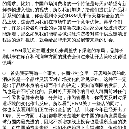
的需求。比如，中国市场消费者的一个特征是每天都希望有新
鲜事物进入他们的视线，所以我们加快了给他们提供新产品和
新系列的速度，你会看到今天的H&M几乎每天都有全新的产
品上线，这会成为我们在市场中的一个竞争优势。再举个例
子，许多消费者对行业的认知是新衣服买回家必须经过清洗才
能穿着，那么如果我们能够尝试消除消费者对整个供应链清洁
程度的这种担忧，就会给品牌未来的发展带来新的机会。
Yi：H&M最近正在通过关店来调整线下渠道的布局，品牌长
期以来在库存和利润率方面的挑战会倒过来让开店策略变得谨
慎吗?
O：首先我要明确一个事实，在商业社会里，开店和关店的此
消彼长是一个品牌灵活应对市场变化的常见策略。这并不一定
是出于品牌本身的考虑而作出的决定，要知道商圈的发展、人
气也是在不断变化的。及时将店开到你的目标人群面前对任何
一个零售品牌来说都十分关键，作为管理者，你需要及时对渠
道环境的变化作出反应。所以看到H&M关了一些店的同时，
你也应该看到我们正在开出全新的门店，比如今年已经开出了
10家。另一方面，我们都非常清楚地知道中国的电商发展是全
球范围内最先进的，因此不断增加线上投资也是理所应当的决
策。对中国消费者来说，他们不依赖线下店铺购物，但他们也