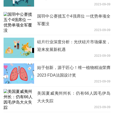
2023-09-09
国羽中公赛揽五个4强席位 一优势单项全
军覆没
2023-09-09
硅片行业深度分析：光伏硅片市场爆发，
迎来发展新机遇
2023-09-09
始于创新，源于匠心！维一植物精油荣膺
2023 FDA法国设计奖
2023-09-09
美国夏威夷州州长：仍有66人因毛伊岛
大火失踪
2023-09-09