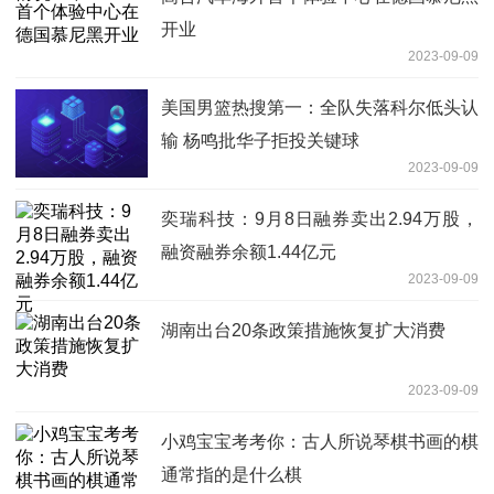
开业
2023-09-09
美国男篮热搜第一：全队失落科尔低头认
输 杨鸣批华子拒投关键球
2023-09-09
奕瑞科技：9月8日融券卖出2.94万股，
融资融券余额1.44亿元
2023-09-09
湖南出台20条政策措施恢复扩大消费
2023-09-09
小鸡宝宝考考你：古人所说琴棋书画的棋
通常指的是什么棋