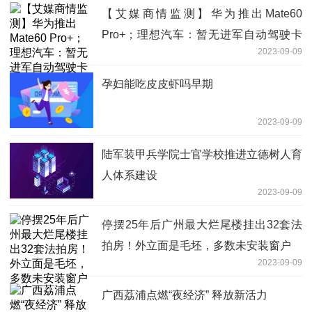
【艾媒商情监测】华为推出Mate60
Pro+；理想汽车：暂无进军自动驾驶卡
2023-09-09
车领域的计划
孕妇能吃皮皮虾吗早期
2023-09-09
陆军装甲兵学院士官学校推进立德树人育
人体系建设
2023-09-09
停摆25年后广州最大烂尾楼挂出32套法
拍房！外立面是毛坯，多数未安装窗户
2023-09-09
广西荔浦点燃“夜经济” 释放新活力