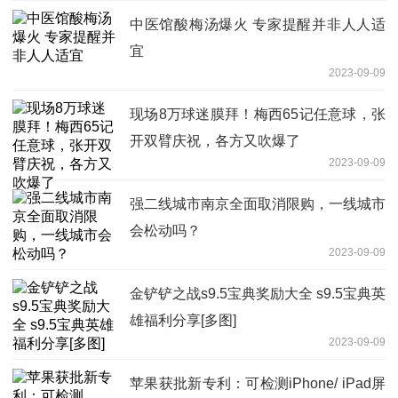
中医馆酸梅汤爆火 专家提醒并非人人适
宜
2023-09-09
现场8万球迷膜拜！梅西65记任意球，张
开双臂庆祝，各方又吹爆了
2023-09-09
强二线城市南京全面取消限购，一线城市
会松动吗？
2023-09-09
金铲铲之战s9.5宝典奖励大全 s9.5宝典英
雄福利分享[多图]
2023-09-09
苹果获批新专利：可检测iPhone/ iPad屏