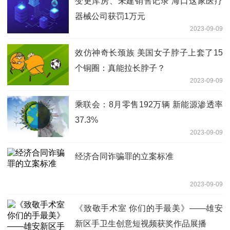
变更库房、未建销售记录 海口这家医疗
器械公司获罚1万元
2023-09-09
效仿神奇长颈族 美国女子脖子上套了15
个铜圈：真能拉长脖子？
2023-09-09
乘联会：8月零售192万辆 新能源渗透率
37.3%
2023-09-09
经济合同诈骗罪的立案标准
2023-09-09
《致敬手术室 你们的手最美》——雄安
新区手卫生创意短视频获奖作品展播