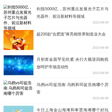
剑指5000亿，苏州重点发展光子芯片与
光器件、前沿新材料等领域
2023-09-09
超200款“合肥造”将亮相世界制造业大会
2023-09-09
月初资金面罕见吃紧 央行大额逆回购投
放呵护市场流动性
2023-09-09
乌鸦vs司徒浩南 乌鸦和司徒浩南哪个厉
害
2023-09-09
今日上海金山海滩和奉贤海滩哪个好玩